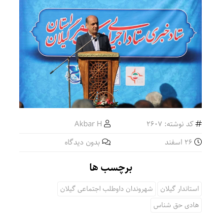
کد نوشته: 2607
Akbar H
۲۶ اسفند
بدون دیدگاه
برچسب ها
استاندار گیلان
شهروندان داوطلب اجتماعی گیلان
هادی حق شناس