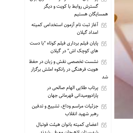
گسترش روابط با کویت و دیگر
همسایگان هستیم
آغاز ثبت نام آزمون استخدامی کمیته
امداد گیلان
پایان فیلم برداری فیلم کوتاه “با دست
های کوچک اش” در گیلان
نشست تخصصی نقش و زبان در حفظ
هویت فرهنگی در رانکوه املش برگزار
شد
پرتاب طلایی الهام صالحی در
پارادوومیدانی قهرمانی جهان
جزئیات مراسم وداع، تشییع و تدفین
رهبر شهید انقلاب
اعضای کمیته بانوان هیئت فوتبال
شهرستان لاهیجان معرفی شدند