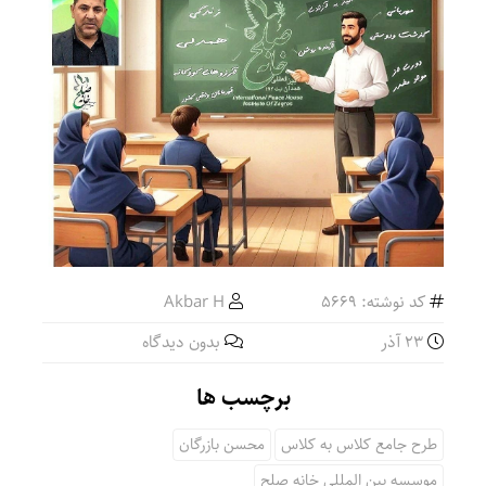
کد نوشته: 5669
Akbar H
۲۳ آذر
بدون دیدگاه
برچسب ها
طرح جامع کلاس به کلاس
محسن بازرگان
موسسه بین المللی خانه صلح